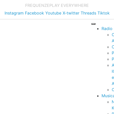
FREQUENZE
PLAY EVERYWHERE
Instagram
Facebook
Youtube
X-twitter
Threads
Tiktok
Radio
A
C
P
P
I
A
C
Music
K