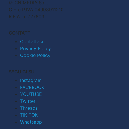
© CN MEDIA S.r.l.
C.F. e P.IVA 04998911210
R.E.A. n. 727803
CONTATTI
Contattaci
Privacy Policy
Cookie Policy
SEGUICI SU
Instagram
FACEBOOK
YOUTUBE
Twitter
Threads
TIK TOK
Whatsapp