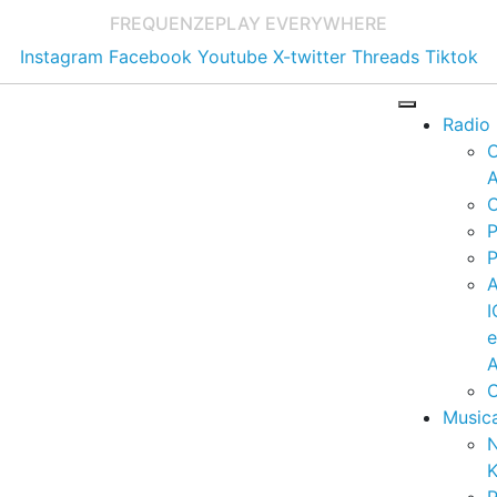
FREQUENZE
PLAY EVERYWHERE
Instagram
Facebook
Youtube
X-twitter
Threads
Tiktok
Radio
A
C
P
P
I
A
C
Music
K