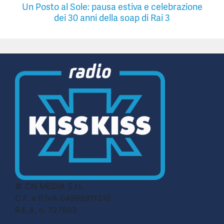
Un Posto al Sole: pausa estiva e celebrazione
dei 30 anni della soap di Rai 3
© CN MEDIA S.r.l.
C.F. e P.IVA 04998911210
R.E.A. n. 727803