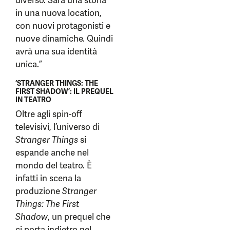
diverso. Sarà una storia
in una nuova location,
con nuovi protagonisti e
nuove dinamiche. Quindi
avrà una sua identità
unica.”
‘STRANGER THINGS: THE
FIRST SHADOW’: IL PREQUEL
IN TEATRO
Oltre agli spin-off
televisivi, l’universo di
Stranger Things
si
espande anche nel
mondo del teatro. È
infatti in scena la
produzione
Stranger
Things: The First
Shadow
, un prequel che
ci porta indietro nel