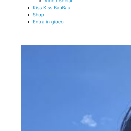
Video Social
Kiss Kiss BauBau
Shop
Entra in gioco