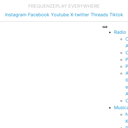
FREQUENZE
PLAY EVERYWHERE
Instagram
Facebook
Youtube
X-twitter
Threads
Tiktok
Radio
A
C
P
P
I
A
C
Music
K