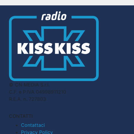
© CN MEDIA S.r.l.
C.F. e P.IVA 04998911210
R.E.A. n. 727803
CONTATTI
Contattaci
Privacy Policy