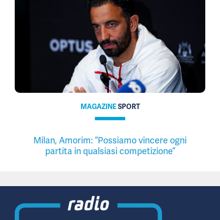
MAGAZINE
SPORT
Milan, Amorim: “Possiamo vincere ogni
partita in qualsiasi competizione”