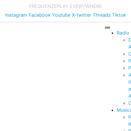
FREQUENZE
PLAY EVERYWHERE
Instagram
Facebook
Youtube
X-twitter
Threads
Tiktok
Radio
A
C
P
P
I
A
C
Music
K