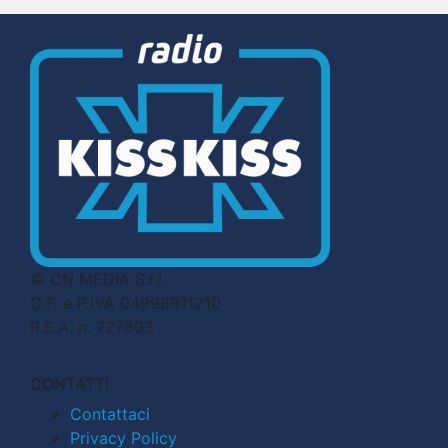
© CN MEDIA S.r.l.
C.F. e P.IVA 04998911210
R.E.A. n. 727803
CONTATTI
Contattaci
Privacy Policy