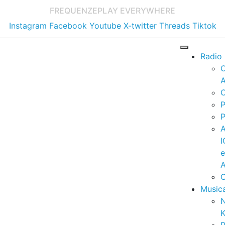
FREQUENZE
PLAY EVERYWHERE
Instagram
Facebook
Youtube
X-twitter
Threads
Tiktok
Radio
A
C
P
P
I
A
C
Music
K