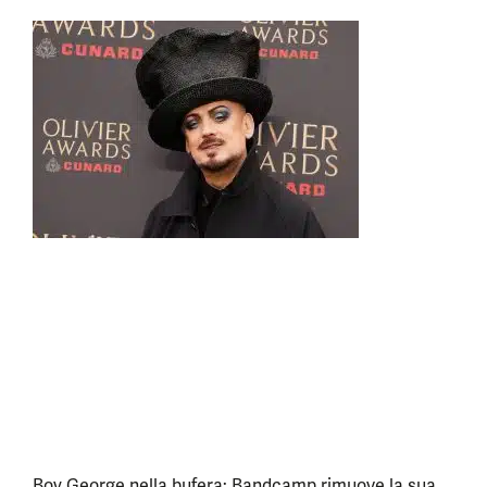
Boy George nella bufera: Bandcamp rimuove la sua