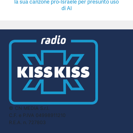
la sua canzone pro-Israele per presunto uso
di AI
© CN MEDIA S.r.l.
C.F. e P.IVA 04998911210
R.E.A. n. 727803