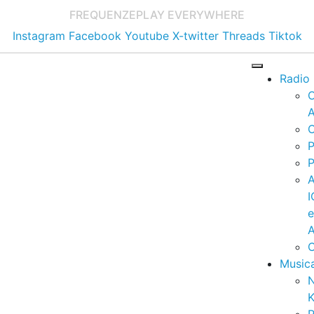
FREQUENZE
PLAY EVERYWHERE
Instagram
Facebook
Youtube
X-twitter
Threads
Tiktok
Radio
A
C
P
P
I
A
C
Music
K