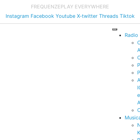
FREQUENZE
PLAY EVERYWHERE
Instagram
Facebook
Youtube
X-twitter
Threads
Tiktok
Radio
A
C
P
P
I
A
C
Music
K