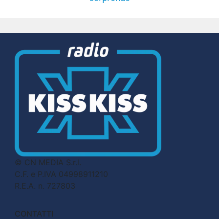
© CN MEDIA S.r.l.
C.F. e P.IVA 04998911210
R.E.A. n. 727803
CONTATTI