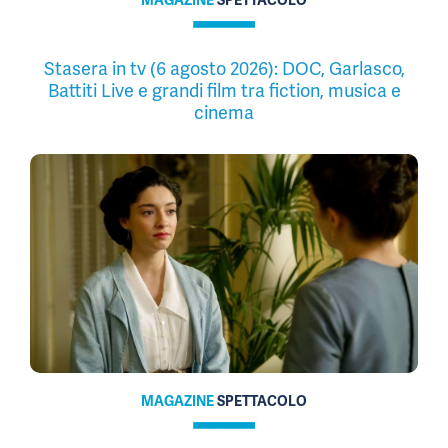
MAGAZINE
SPETTACOLO
Stasera in tv (6 agosto 2026): DOC, Garlasco,
Battiti Live e grandi film tra fiction, musica e
cinema
MAGAZINE
SPETTACOLO