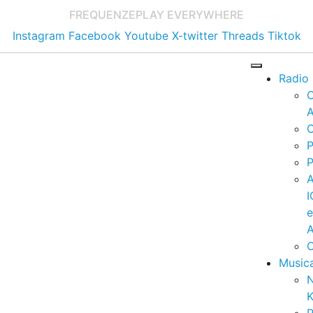
FREQUENZE
PLAY EVERYWHERE
Instagram
Facebook
Youtube
X-twitter
Threads
Tiktok
Radio
A
C
P
P
I
A
C
Music
K