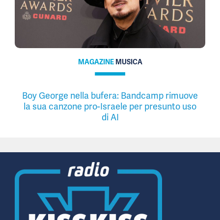
MAGAZINE
MUSICA
Boy George nella bufera: Bandcamp rimuove
la sua canzone pro-Israele per presunto uso
di AI