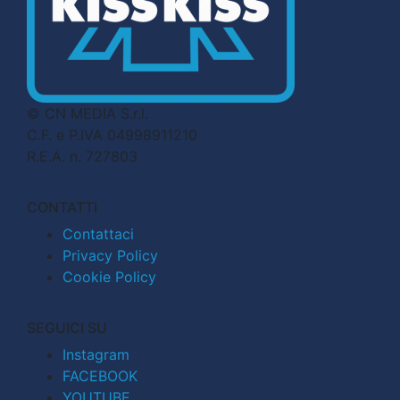
© CN MEDIA S.r.l.
C.F. e P.IVA 04998911210
R.E.A. n. 727803
CONTATTI
Contattaci
Privacy Policy
Cookie Policy
SEGUICI SU
Instagram
FACEBOOK
YOUTUBE