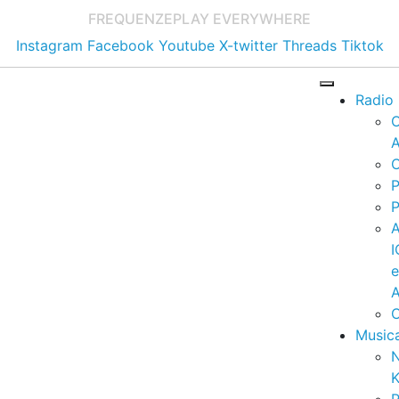
FREQUENZE
PLAY EVERYWHERE
Instagram
Facebook
Youtube
X-twitter
Threads
Tiktok
Radio
A
C
P
P
I
A
C
Music
K