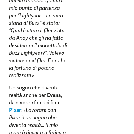
questo mondo. Quindi il
mio punto di partenza
per “Lightyear – La vera
storia di Buzz” è stato:
“Qual è stato il film visto
da Andy che gli ha fatto
desiderare il giocattolo di
Buzz Lightyear?”. Volevo
vedere quel film. E ora ho
la fortuna di poterlo
realizzare.»
Un sogno che diventa
realtà anche per
Evans
,
da sempre fan dei film
Pixar
:
«Lavorare con
Pixar è un sogno che
diventa realtà… Il mio
team è riuscito a fatica a