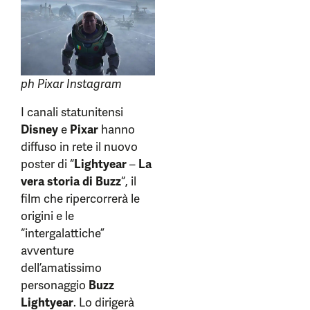
ph Pixar Instagram
I canali statunitensi
Disney
e
Pixar
hanno
diffuso in rete il nuovo
poster di “
Lightyear
–
La
vera storia di
Buzz
“, il
film che ripercorrerà le
origini e le
“intergalattiche”
avventure
dell’amatissimo
personaggio
Buzz
Lightyear
. Lo dirigerà