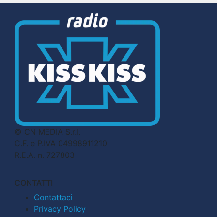
© CN MEDIA S.r.l.
C.F. e P.IVA 04998911210
R.E.A. n. 727803
CONTATTI
Contattaci
Privacy Policy