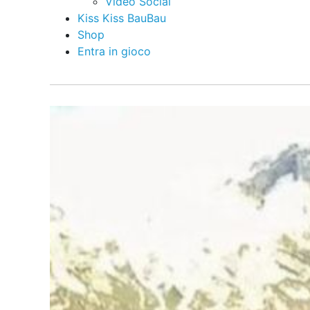
Video Social
Kiss Kiss BauBau
Shop
Entra in gioco