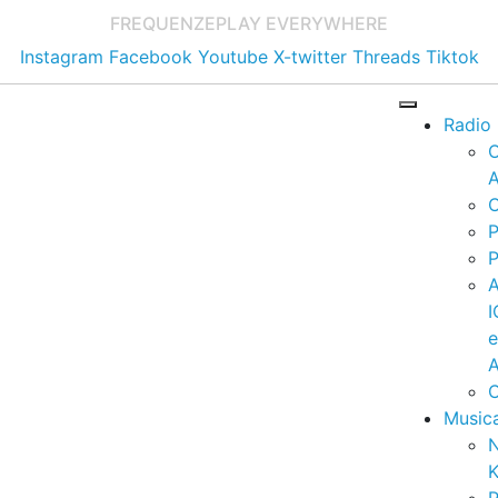
FREQUENZE
PLAY EVERYWHERE
Instagram
Facebook
Youtube
X-twitter
Threads
Tiktok
Radio
A
C
P
P
I
A
C
Music
K