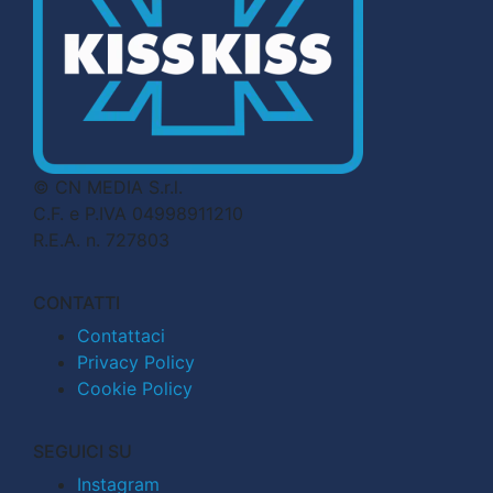
© CN MEDIA S.r.l.
C.F. e P.IVA 04998911210
R.E.A. n. 727803
CONTATTI
Contattaci
Privacy Policy
Cookie Policy
SEGUICI SU
Instagram