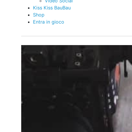
Video Social
Kiss Kiss BauBau
Shop
Entra in gioco