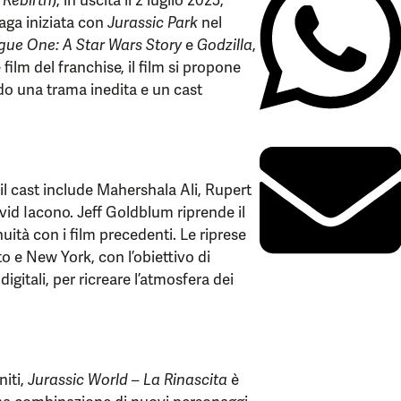
 Rebirth
), in uscita il 2 luglio 2025,
saga iniziata con
Jurassic Park
nel
gue One: A Star Wars Story
e
Godzilla
,
film del franchise, il film si propone
do una trama inedita e un cast
il cast include Mahershala Ali, Rupert
vid Iacono. Jeff Goldblum riprende il
ità con i film precedenti. Le riprese
o e New York, con l’obiettivo di
i digitali, per ricreare l’atmosfera dei
iti,
Jurassic World – La Rinascita
è