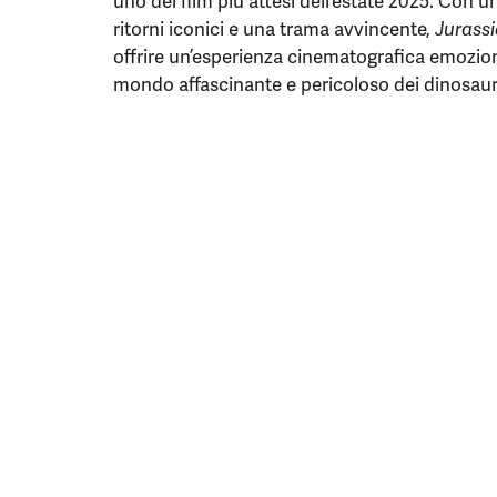
uno dei film più attesi dell’estate 2025. Con
ritorni iconici e una trama avvincente,
Jurassi
offrire un’esperienza cinematografica emozion
mondo affascinante e pericoloso dei dinosaur