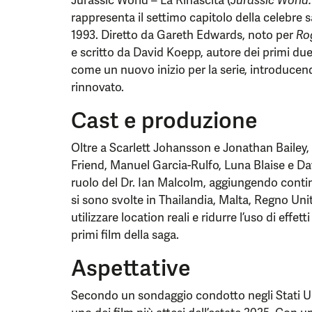
Jurassic World – La Rinascita (
Jurassic World:
rappresenta il settimo capitolo della celebre 
1993. Diretto da Gareth Edwards, noto per
Ro
e scritto da David Koepp, autore dei primi due 
come un nuovo inizio per la serie, introducen
rinnovato.
Cast e produzione
Oltre a Scarlett Johansson e Jonathan Bailey, 
Friend, Manuel Garcia-Rulfo, Luna Blaise e Da
ruolo del Dr. Ian Malcolm, aggiungendo continu
si sono svolte in Thailandia, Malta, Regno Unit
utilizzare location reali e ridurre l’uso di effett
primi film della saga.
Aspettative
Secondo un sondaggio condotto negli Stati Un