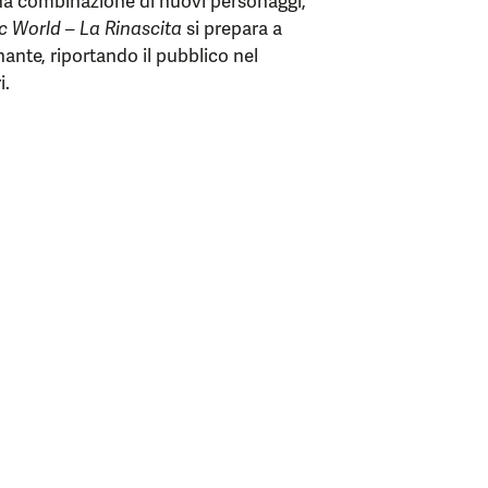
 una combinazione di nuovi personaggi,
c World – La Rinascita
si prepara a
ante, riportando il pubblico nel
i.