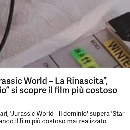
urassic World – La Rinascita”,
o” si scopre il film più costoso
ri, 'Jurassic World - Il dominio' supera 'Star
tando il film più costoso mai realizzato.