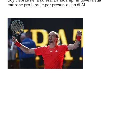
Boy George nella bufera: Bandcamp rimuove la sua
canzone pro-Israele per presunto uso di AI