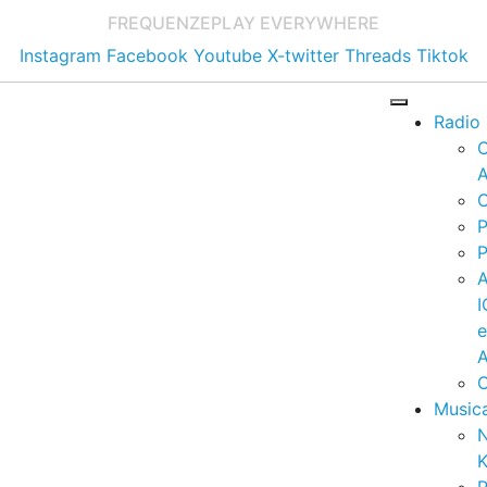
FREQUENZE
PLAY EVERYWHERE
Instagram
Facebook
Youtube
X-twitter
Threads
Tiktok
Radio
A
C
P
P
I
A
C
Music
K