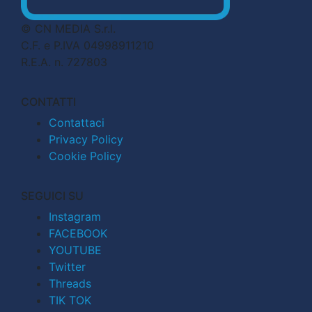
© CN MEDIA S.r.l.
C.F. e P.IVA 04998911210
R.E.A. n. 727803
CONTATTI
Contattaci
Privacy Policy
Cookie Policy
SEGUICI SU
Instagram
FACEBOOK
YOUTUBE
Twitter
Threads
TIK TOK