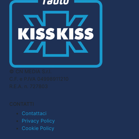
© CN MEDIA S.r.l.
C.F. e P.IVA 04998911210
R.E.A. n. 727803
CONTATTI
Contattaci
Privacy Policy
Cookie Policy