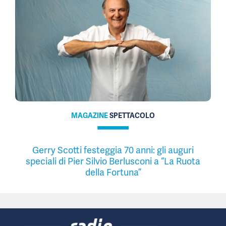
MAGAZINE
SPETTACOLO
Gerry Scotti festeggia 70 anni: gli auguri
speciali di Pier Silvio Berlusconi a “La Ruota
della Fortuna”