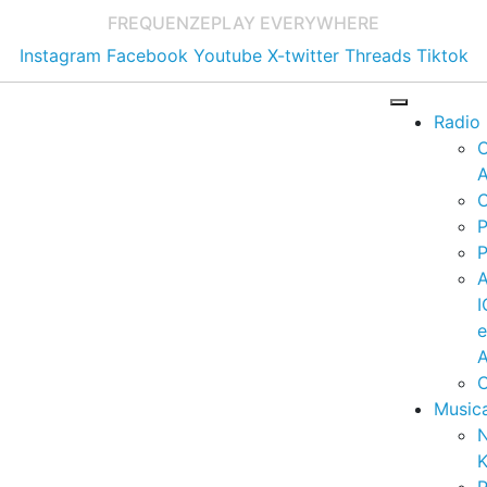
FREQUENZE
PLAY EVERYWHERE
Instagram
Facebook
Youtube
X-twitter
Threads
Tiktok
Radio
A
C
P
P
I
A
C
Music
K