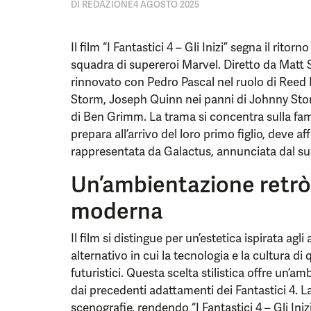
DI
REDAZIONE
4 AGOSTO 2025
Il film “I Fantastici 4 – Gli Inizi” segna il rit
squadra di supereroi Marvel. Diretto da Matt 
rinnovato con Pedro Pascal nel ruolo di Reed
Storm, Joseph Quinn nei panni di Johnny St
di Ben Grimm. La trama si concentra sulla fami
prepara all’arrivo del loro primo figlio, deve 
rappresentata da Galactus, annunciata dal suo
Un’ambientazione retrò
moderna
Il film si distingue per un’estetica ispirata ag
alternativo in cui la tecnologia e la cultura d
futuristici. Questa scelta stilistica offre un’am
dai precedenti adattamenti dei Fantastici 4. L
scenografie, rendendo “I Fantastici 4 – Gli Iniz