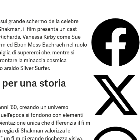
orno sul grande schermo della celebre
Shakman, il film presenta un cast
 Richards, Vanessa Kirby come Sue
orm ed Ebon Moss-Bachrach nel ruolo
glia di supereroi che, mentre si
affrontare la minaccia cosmica
 araldo Silver Surfer.
 per una storia
li anni ’60, creando un universo
i quell’epoca si fondono con elementi
bientazione unica che differenzia il film
a regia di Shakman valorizza le
i” un film di grande ricchezza visiva.