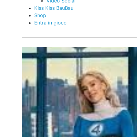
Video Social
Kiss Kiss BauBau
Shop
Entra in gioco