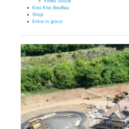
Video Social
Kiss Kiss BauBau
Shop
Entra in gioco