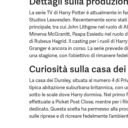
Dettagli sulla produzion
La serie TV di Harry Potter è attualmente in f
Studios Leavesden. Recentemente sono stati 
principale, tra cui John Lithgow nel ruolo di 
Minerva McGranitt, Paapa Essiedu nel ruolo di
di Rubeus Hagrid. Il casting per i ruoli di Ha
Granger è ancora in corso. La serie prevede di
una stagione, con l’obiettivo di rimanere fedele
Curiosità sulla casa dei
La casa dei Dursley, situata al numero 4 di Priv
tipica abitazione suburbana britannica, con un
sotto le scale dove Harry dormiva. Nel primo f
effettuate a Picket Post Close, mentre per i fi
dedicato. Questa scelta ha permesso alla pro
sulle riprese e di ricreare fedelmente l’ambiente