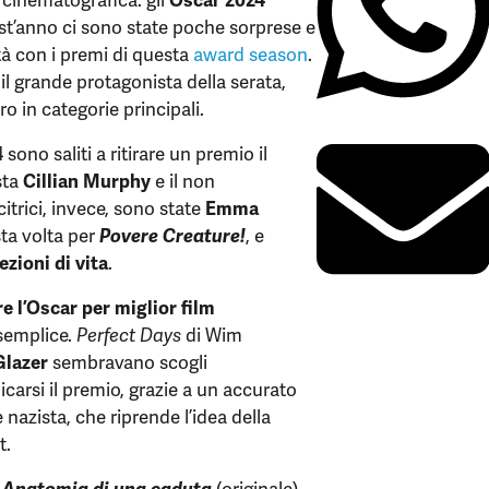
uest’anno ci sono state poche sorprese e
tà con i premi di questa
award season
.
n
il grande protagonista della serata,
o in categorie principali.
 sono saliti a ritirare un premio il
sta
Cillian Murphy
e il non
citrici, invece, sono state
Emma
sta volta per
Povere Creature!
, e
zioni di vita
.
e l’Oscar per miglior film
 semplice.
Perfect Days
di Wim
Glazer
sembravano scogli
carsi il premio, grazie a un accurato
 nazista, che riprende l’idea della
t.
i
Anatomia di una caduta
(originale),