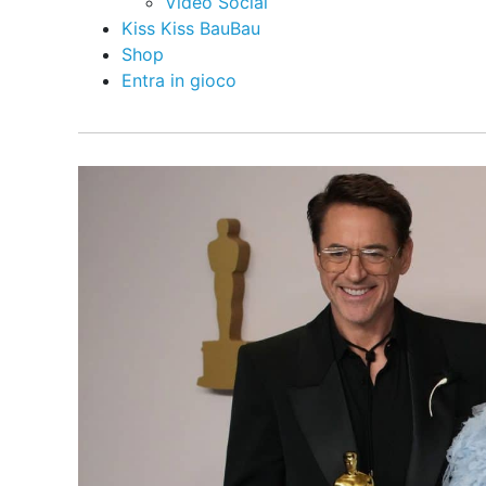
Video Social
Kiss Kiss BauBau
Shop
Entra in gioco