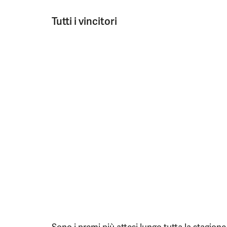
Tutti i vincitori
Sono i premi più attesi lungo tutta la stagion