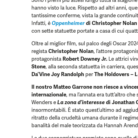
hanno visto la luce. Rispetto ad altri anni, q
tantissime conferme, vista la grande continui
Infatti, è
Oppenheimer
di Christopher Nola
con sette statuette portate a casa di cui quattr
Oltre al miglior film, sul palco degli Oscar 2024
regista
Christopher Nolan
, l’attore protagoni
protagonista
Robert Downey Jr.
Le attrici vin
Stone
, alla seconda statuetta in carriera, que
Da’Vine Joy Randolph
per
The Holdovers – Le
Il nostro Matteo Garrone non riesce a vincer
internazionale
, ma l’annata era tutt’altro che
Wenders e
La zona d’interesse
di Jonathan 
insormontabili. È stato quest’ultimo ad aggiudi
ritratto della crudeltà umana durante il regime
banalità del male teorizzata da Hannah Arend
Le due sceneggiature premiate sono quella d