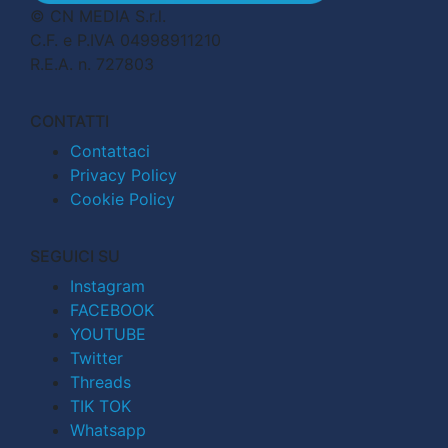
© CN MEDIA S.r.l.
C.F. e P.IVA 04998911210
R.E.A. n. 727803
CONTATTI
Contattaci
Privacy Policy
Cookie Policy
SEGUICI SU
Instagram
FACEBOOK
YOUTUBE
Twitter
Threads
TIK TOK
Whatsapp