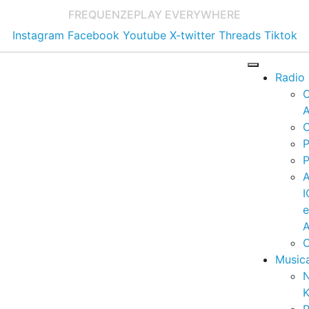
FREQUENZE
PLAY EVERYWHERE
Instagram
Facebook
Youtube
X-twitter
Threads
Tiktok
Radio
A
C
P
P
I
A
C
Music
K