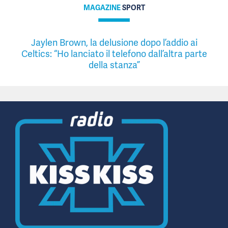
MAGAZINE
SPORT
Jaylen Brown, la delusione dopo l’addio ai
Celtics: “Ho lanciato il telefono dall’altra parte
della stanza”