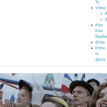
Tv
Video
R
S
Kiss
Kiss
BauBa
Shop
Entra
in
gioco