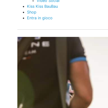
Video Social
Kiss Kiss BauBau
Shop
Entra in gioco