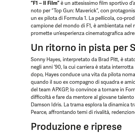
“F1 – Il Film”
è un attesissimo film sportivo d’
noto per “Top Gun: Maverick”, con protagonist
un ex pilota di Formula 1. La pellicola, co-pro
campione del mondo di F1, è ambientata nel 
promette un’esperienza cinematografica adren
Un ritorno in pista per
Sonny Hayes, interpretato da Brad Pitt, è sta
negli anni ’90, la cui carriera è stata interrott
dopo, Hayes conduce una vita da pilota nomade
quando il suo ex compagno di squadra e amic
del team APXGP, lo convince a tornare in Form
difficoltà e fare da mentore al giovane talent
Damson Idris. La trama esplora la dinamica tr
Pearce, affrontando temi di rivalità, redenzion
Produzione e riprese