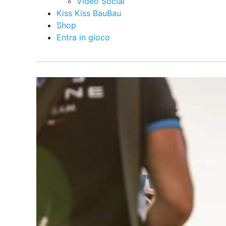
Video Social
Kiss Kiss BauBau
Shop
Entra in gioco