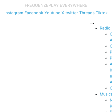
FREQUENZE
PLAY EVERYWHERE
Instagram
Facebook
Youtube
X-twitter
Threads
Tiktok
Radio
A
C
P
P
I
A
C
Music
K