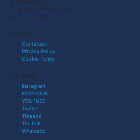
© CN MEDIA S.r.l.
C.F. e P.IVA 04998911210
R.E.A. n. 727803
CONTATTI
Contattaci
Privacy Policy
Cookie Policy
SEGUICI SU
Instagram
FACEBOOK
YOUTUBE
Twitter
Threads
TIK TOK
Whatsapp