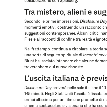
collaborazione con Spielberg.
Tra mistero, alieni e su
Secondo le prime impressioni,
Disclosure Da
momenti emotivi, costruendo un racconto che
suggestioni contemporanee. Alcuni critici han
Files e ai racconti di confine tra realtà e ignoto
Nel frattempo, continua a circolare la teoria 
una sorta di seguito spirituale di
Incontri ravvi
Blunt ha lasciato intendere che alcune domand
troverebbero qui nuove risposte.
L’uscita italiana è prev
Disclosure Day
arriverà nelle sale italiane il
145 minuti. Negli Stati Uniti l’uscita è fissata p
ormai altissima per un film che promette di ri
cinema spettacolare e visionario che ha segnat