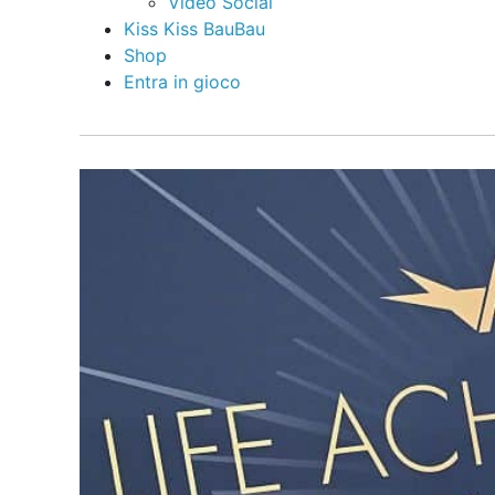
Video Social
Kiss Kiss BauBau
Shop
Entra in gioco