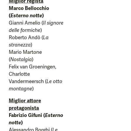
Miglior regista
Marco Bellocchio
(
Esterno notte
)
Gianni Amelio (
Il signore
delle formiche
)
Roberto Andò (
La
stranezza
)
Mario Martone
(
Nostalgia
)
Felix van Groeningen,
Charlotte
Vandermeersch (
Le otto
montagne
)
Miglior attore
protagonista
Fabrizio Gifuni (
Esterno
notte
)
Alessandro Borghi (
Le