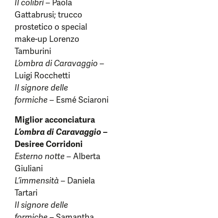
Il colibrì
– Paola
Gattabrusi; trucco
prostetico o special
make-up Lorenzo
Tamburini
L’ombra di Caravaggio
–
Luigi Rocchetti
Il signore delle
formiche
– Esmé Sciaroni
Miglior acconciatura
L’ombra di Caravaggio
–
Desiree Corridoni
Esterno notte
– Alberta
Giuliani
L’immensità
– Daniela
Tartari
Il signore delle
formiche
– Samantha