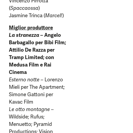
Vincenzo Pirrotta
(
Spaccaossa
)
Jasmine Trinca (
Marcel!
)
Miglior produttore
La stranezza
– Angelo
Barbagallo per Bibi Film;
Attilio De Razza per
Tramp Limited; con
Medusa Film e Rai
Cinema
Esterno notte
– Lorenzo
Mieli per The Apartment;
Simone Gattoni per
Kavac Film
Le otto montagne
–
Wildside; Rufus;
Menuetto; Pyramid
Productions; Vision