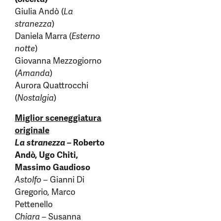
Giulia Andò (
La
stranezza
)
Daniela Marra (
Esterno
notte
)
Giovanna Mezzogiorno
(
Amanda
)
Aurora Quattrocchi
(
Nostalgia
)
Miglior sceneggiatura
originale
La stranezza –
Roberto
Andò, Ugo Chiti,
Massimo Gaudioso
Astolfo –
Gianni Di
Gregorio, Marco
Pettenello
Chiara –
Susanna