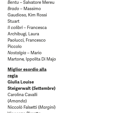
Bentu
– Salvatore Mereu
Brado
– Massimo
Gaudioso, Kim Rossi
Stuart
Il colibrì
– Francesca
Archibugi, Laura
Paolucci, Francesco
Piccolo
Nostalgia
– Mario
Martone, Ippolita Di Majo
Miglior esordio alla
regia
Giulia Louise
Steigerwalt (
Settembre
)
Carolina Cavalli
(
Amanda
)
Niccolò Falsetti (
Margini
)