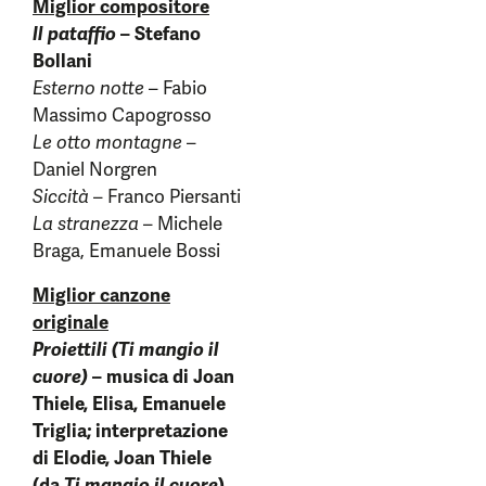
Miglior compositore
Il pataffio
– Stefano
Bollani
Esterno notte
– Fabio
Massimo Capogrosso
Le otto montagne
–
Daniel Norgren
Siccità
– Franco Piersanti
La stranezza
– Michele
Braga, Emanuele Bossi
Miglior canzone
originale
Proiettili (Ti mangio il
cuore)
– musica di Joan
Thiele, Elisa, Emanuele
Triglia; interpretazione
di Elodie, Joan Thiele
(da
Ti mangio il cuore
)