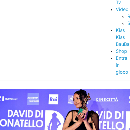
Tv
Video
R
S
Kiss
Kiss
BauBa
Shop
Entra
in
gioco