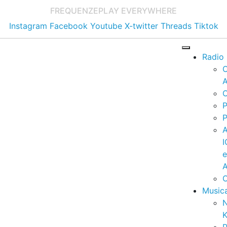
FREQUENZE
PLAY EVERYWHERE
Instagram
Facebook
Youtube
X-twitter
Threads
Tiktok
Radio
A
C
P
P
I
A
C
Music
K