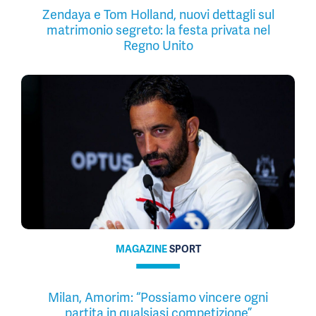
Zendaya e Tom Holland, nuovi dettagli sul
matrimonio segreto: la festa privata nel
Regno Unito
MAGAZINE
SPORT
Milan, Amorim: “Possiamo vincere ogni
partita in qualsiasi competizione”