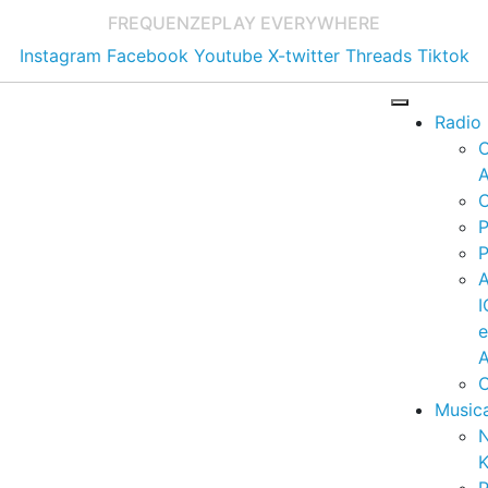
FREQUENZE
PLAY EVERYWHERE
Instagram
Facebook
Youtube
X-twitter
Threads
Tiktok
Radio
A
C
P
P
I
A
C
Music
K