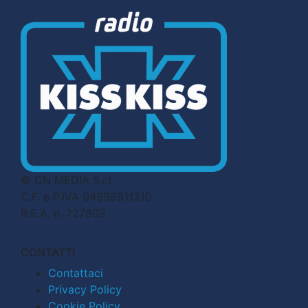
© CN MEDIA S.r.l.
C.F. e P.IVA 04998911210
R.E.A. n. 727803
CONTATTI
Contattaci
Privacy Policy
Cookie Policy