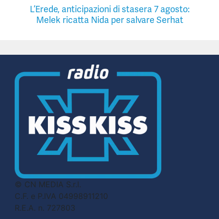
L’Erede, anticipazioni di stasera 7 agosto:
Melek ricatta Nida per salvare Serhat
© CN MEDIA S.r.l.
C.F. e P.IVA 04998911210
R.E.A. n. 727803