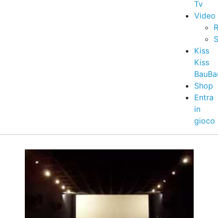
Tv
Video
R
S
Kiss
Kiss
BauBa
Shop
Entra
in
gioco