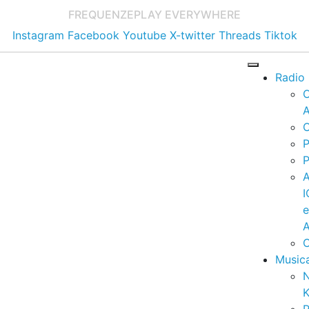
FREQUENZE
PLAY EVERYWHERE
Instagram
Facebook
Youtube
X-twitter
Threads
Tiktok
Radio
A
C
P
P
I
A
C
Music
K