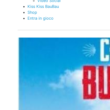
Video Social
Kiss Kiss BauBau
Shop
Entra in gioco