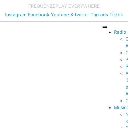
FREQUENZE
PLAY EVERYWHERE
Instagram
Facebook
Youtube
X-twitter
Threads
Tiktok
Radio
A
C
P
P
I
A
C
Music
K