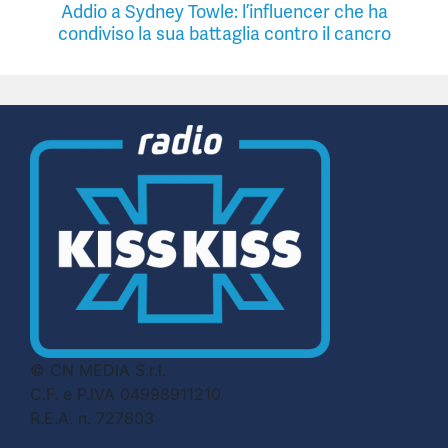
Addio a Sydney Towle: l’influencer che ha
condiviso la sua battaglia contro il cancro
© CN MEDIA S.r.l.
C.F. e P.IVA 04998911210
R.E.A. n. 727803