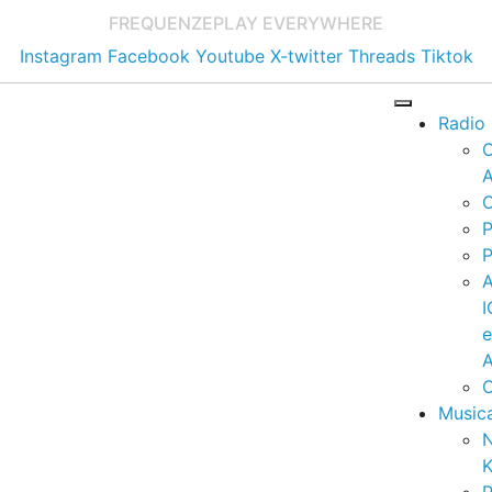
FREQUENZE
PLAY EVERYWHERE
Instagram
Facebook
Youtube
X-twitter
Threads
Tiktok
Radio
A
C
P
P
I
A
C
Music
K