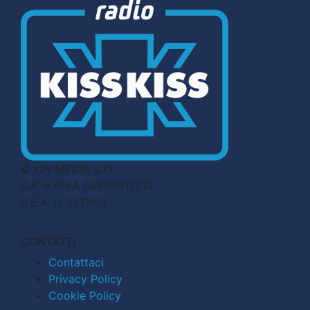
© CN MEDIA S.r.l.
C.F. e P.IVA 04998911210
R.E.A. n. 727803
CONTATTI
Contattaci
Privacy Policy
Cookie Policy