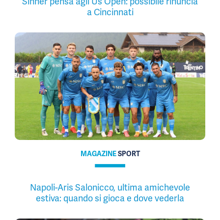
Sinner pensa agli Us Open: possibile rinuncia
a Cincinnati
MAGAZINE
SPORT
Napoli-Aris Salonicco, ultima amichevole
estiva: quando si gioca e dove vederla