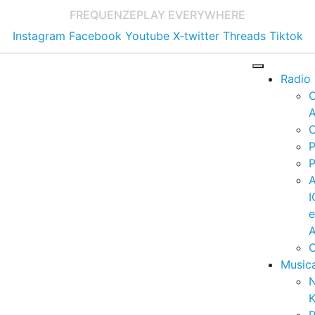
FREQUENZE
PLAY EVERYWHERE
Instagram
Facebook
Youtube
X-twitter
Threads
Tiktok
Radio
A
C
P
P
I
A
C
Music
K