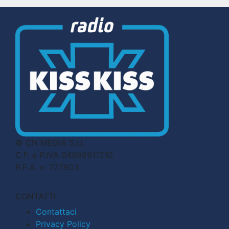
© CN MEDIA S.r.l.
C.F. e P.IVA 04998911210
R.E.A. n. 727803
CONTATTI
Contattaci
Privacy Policy