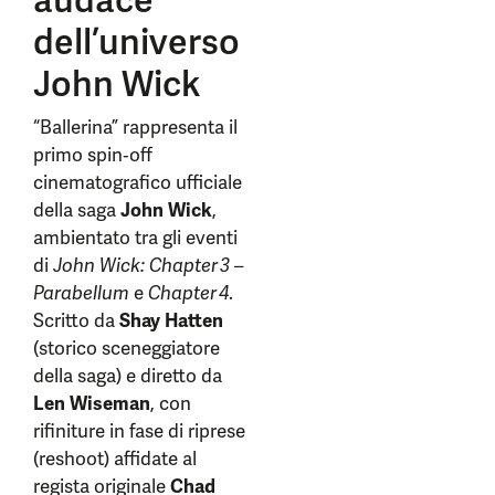
audace
dell’universo
John Wick
“Ballerina” rappresenta il
primo spin‑off
cinematografico ufficiale
della saga
John Wick
,
ambientato tra gli eventi
di
John Wick: Chapter 3 –
Parabellum
e
Chapter 4
.
Scritto da
Shay Hatten
(storico sceneggiatore
della saga) e diretto da
Len Wiseman
, con
rifiniture in fase di riprese
(reshoot) affidate al
regista originale
Chad