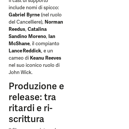
Il cast di supporto
include nomi di spicco:
Gabriel Byrne
(nel ruolo
del Cancelliere),
Norman
Reedus
,
Catalina
Sandino Moreno
,
Ian
McShane
, il compianto
Lance Reddick
, e un
cameo di
Keanu Reeves
nel suo iconico ruolo di
John Wick.
Produzione e
release: tra
ritardi e ri-
scrittura