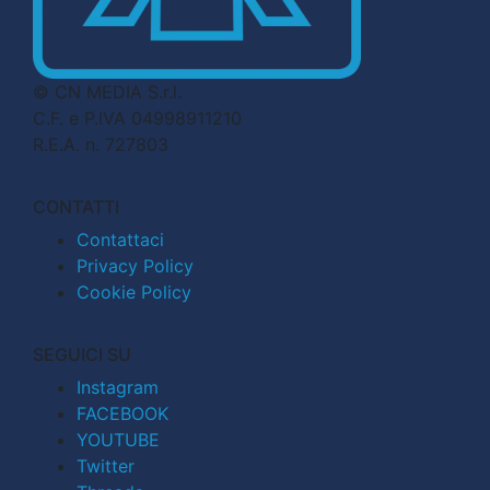
© CN MEDIA S.r.l.
C.F. e P.IVA 04998911210
R.E.A. n. 727803
CONTATTI
Contattaci
Privacy Policy
Cookie Policy
SEGUICI SU
Instagram
FACEBOOK
YOUTUBE
Twitter