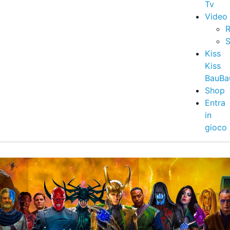
Tv
Video
R
S
Kiss
Kiss
BauBa
Shop
Entra
in
gioco