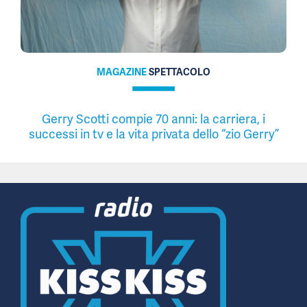
MAGAZINE
SPETTACOLO
Gerry Scotti compie 70 anni: la carriera, i
successi in tv e la vita privata dello “zio Gerry”