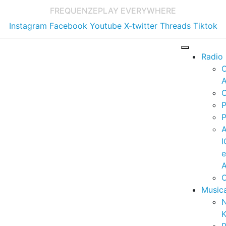
FREQUENZE
PLAY EVERYWHERE
Instagram
Facebook
Youtube
X-twitter
Threads
Tiktok
Radio
A
C
P
P
I
A
C
Music
K