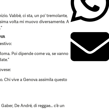
nizio. Vabbè, ci sta, un po’ tremolante,
rossima volta mi muovo diversamente. A
.”
OVA
estivo:
Roma. Poi dipende come va, se vanno
date.”
novese:
to. Chi vive a Genova assimila questo
, Gaber, De André, di reggae… c’è un