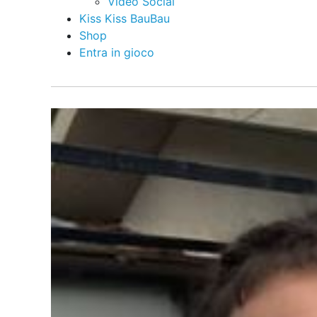
Video Social
Kiss Kiss BauBau
Shop
Entra in gioco