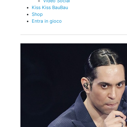
Video Social
Kiss Kiss BauBau
Shop
Entra in gioco