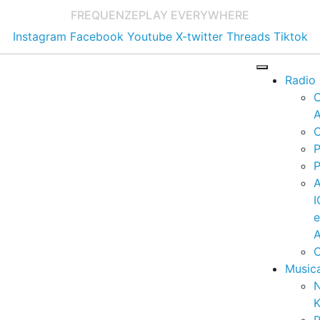
FREQUENZE
PLAY EVERYWHERE
Instagram
Facebook
Youtube
X-twitter
Threads
Tiktok
Radio
A
C
P
P
I
A
C
Music
K