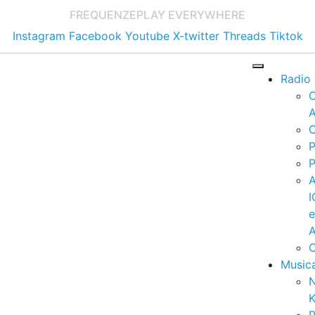
FREQUENZE
PLAY EVERYWHERE
Instagram
Facebook
Youtube
X-twitter
Threads
Tiktok
Radio
A
C
P
P
I
A
C
Music
K