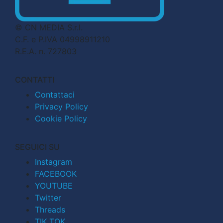
© CN MEDIA S.r.l.
C.F. e P.IVA 04998911210
R.E.A. n. 727803
CONTATTI
Contattaci
Privacy Policy
Cookie Policy
SEGUICI SU
Instagram
FACEBOOK
YOUTUBE
Twitter
Threads
TIK TOK