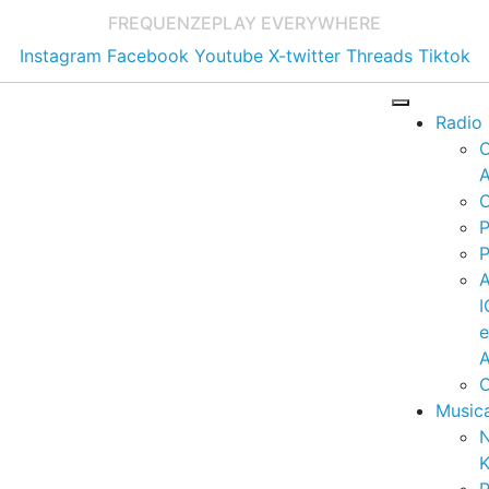
FREQUENZE
PLAY EVERYWHERE
Instagram
Facebook
Youtube
X-twitter
Threads
Tiktok
Radio
A
C
P
P
I
A
C
Music
K