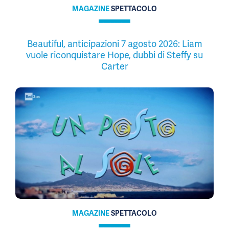
MAGAZINE
SPETTACOLO
Beautiful, anticipazioni 7 agosto 2026: Liam
vuole riconquistare Hope, dubbi di Steffy su
Carter
MAGAZINE
SPETTACOLO