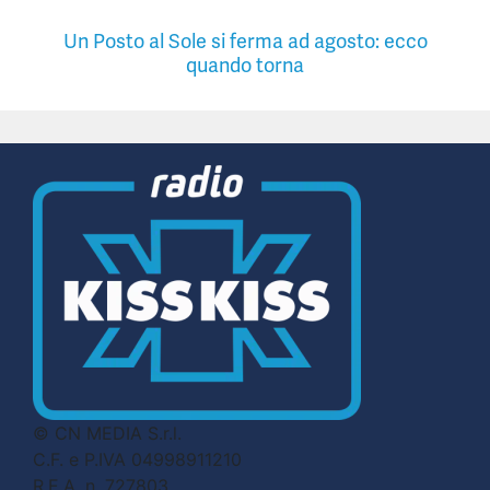
Un Posto al Sole si ferma ad agosto: ecco
quando torna
© CN MEDIA S.r.l.
C.F. e P.IVA 04998911210
R.E.A. n. 727803