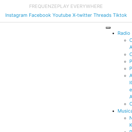
FREQUENZE
PLAY EVERYWHERE
Instagram
Facebook
Youtube
X-twitter
Threads
Tiktok
Radio
A
C
P
P
I
A
C
Music
K