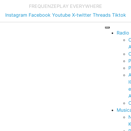
FREQUENZE
PLAY EVERYWHERE
Instagram
Facebook
Youtube
X-twitter
Threads
Tiktok
Radio
A
C
P
P
I
A
C
Music
K