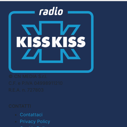
© CN MEDIA S.r.l.
C.F. e P.IVA 04998911210
R.E.A. n. 727803
CONTATTI
Contattaci
Privacy Policy