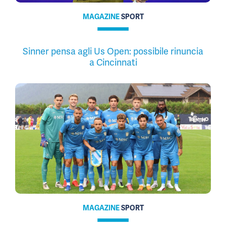
MAGAZINE
SPORT
Sinner pensa agli Us Open: possibile rinuncia
a Cincinnati
MAGAZINE
SPORT