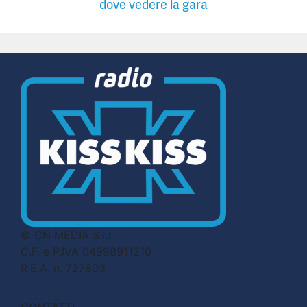
dove vedere la gara
© CN MEDIA S.r.l.
C.F. e P.IVA 04998911210
R.E.A. n. 727803
CONTATTI