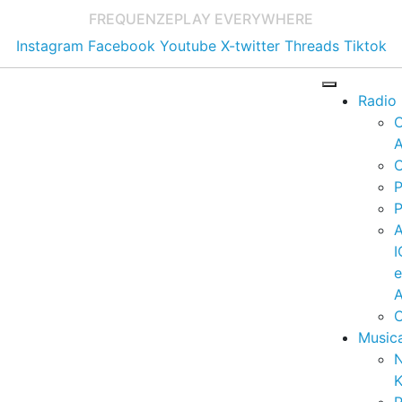
FREQUENZE
PLAY EVERYWHERE
Instagram
Facebook
Youtube
X-twitter
Threads
Tiktok
Radio
A
C
P
P
I
A
C
Music
K