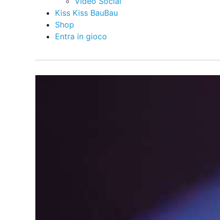
Video Social
Kiss Kiss BauBau
Shop
Entra in gioco