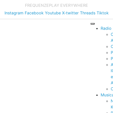
FREQUENZE
PLAY EVERYWHERE
Instagram
Facebook
Youtube
X-twitter
Threads
Tiktok
Radio
A
C
P
P
I
A
C
Music
K