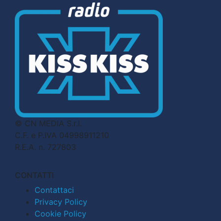
© CN MEDIA S.r.l.
C.F. e P.IVA 04998911210
R.E.A. n. 727803
CONTATTI
Contattaci
Privacy Policy
Cookie Policy