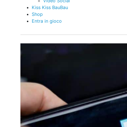
Video Social
Kiss Kiss BauBau
Shop
Entra in gioco