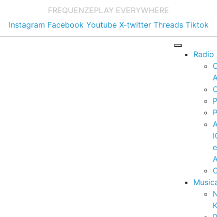
FREQUENZE
PLAY EVERYWHERE
Instagram
Facebook
Youtube
X-twitter
Threads
Tiktok
Radio
A
C
P
P
I
A
C
Music
K