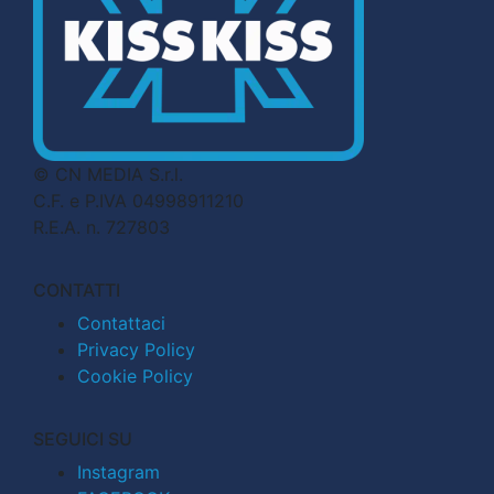
© CN MEDIA S.r.l.
C.F. e P.IVA 04998911210
R.E.A. n. 727803
CONTATTI
Contattaci
Privacy Policy
Cookie Policy
SEGUICI SU
Instagram