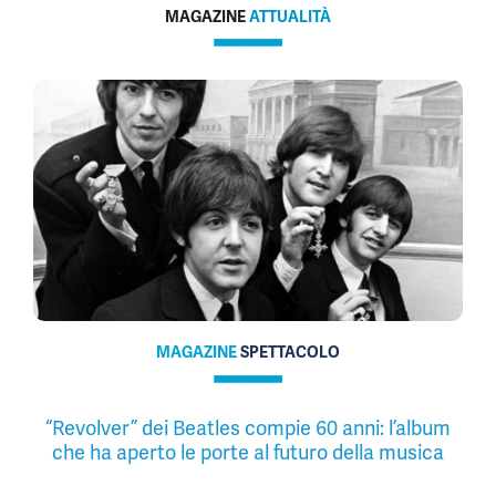
MAGAZINE
ATTUALITÀ
MAGAZINE
SPETTACOLO
“Revolver” dei Beatles compie 60 anni: l’album
che ha aperto le porte al futuro della musica