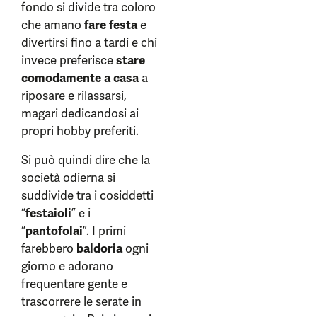
fondo si divide tra coloro
che amano
fare festa
e
divertirsi fino a tardi e chi
invece preferisce
stare
comodamente a casa
a
riposare e rilassarsi,
magari dedicandosi ai
propri hobby preferiti.
Si può quindi dire che la
società odierna si
suddivide tra i cosiddetti
“
festaioli
” e i
“
pantofolai
”. I primi
farebbero
baldoria
ogni
giorno e adorano
frequentare gente e
trascorrere le serate in