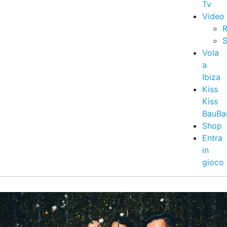
Tv
Video
R
S
Vola
a
Ibiza
Kiss
Kiss
BauBa
Shop
Entra
in
gioco