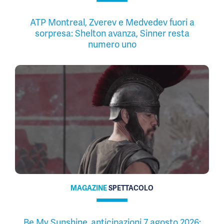
ATP Montreal, Zverev e Medvedev fuori a
sorpresa: Shelton avanza, Sinner resta
numero uno
MAGAZINE
SPETTACOLO
Be My Sunshine, anticipazioni 7 agosto 2026: