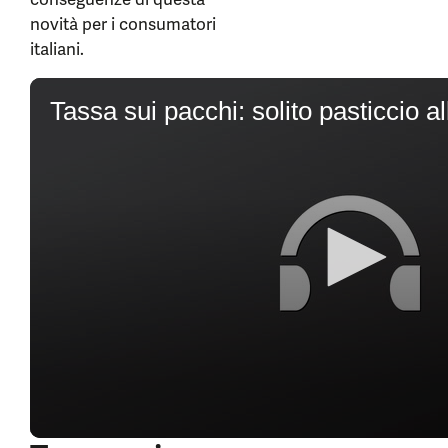
novità per i consumatori
italiani.
0
seconds
of
5
minutes,
9
seconds