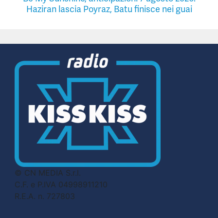
Haziran lascia Poyraz, Batu finisce nei guai
© CN MEDIA S.r.l.
C.F. e P.IVA 04998911210
R.E.A. n. 727803