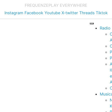
FREQUENZE
PLAY EVERYWHERE
Instagram
Facebook
Youtube
X-twitter
Threads
Tiktok
Radio
A
C
P
P
I
A
C
Music
K