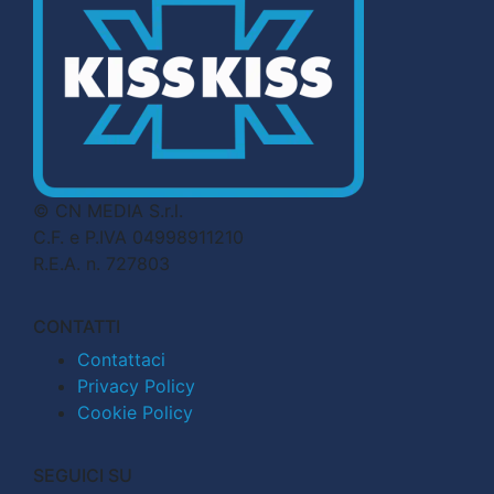
© CN MEDIA S.r.l.
C.F. e P.IVA 04998911210
R.E.A. n. 727803
CONTATTI
Contattaci
Privacy Policy
Cookie Policy
SEGUICI SU