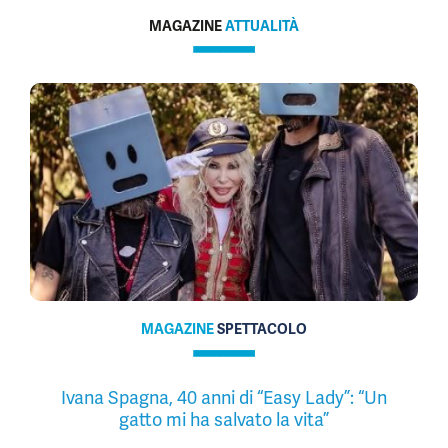
MAGAZINE
ATTUALITÀ
MAGAZINE
SPETTACOLO
Ivana Spagna, 40 anni di “Easy Lady”: “Un
gatto mi ha salvato la vita”