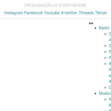
FREQUENZE
PLAY EVERYWHERE
Instagram
Facebook
Youtube
X-twitter
Threads
Tiktok
Radio
A
C
P
P
I
A
C
Music
K