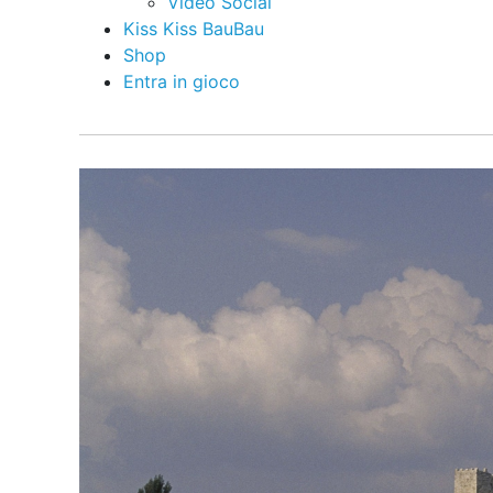
Video Social
Kiss Kiss BauBau
Shop
Entra in gioco