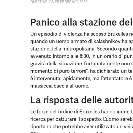
DI
REDAZIONE
5 FEBBRAIO 2025
Panico alla stazione de
Un episodio di violenza ha scosso Bruxelles ne
quando un uomo armato di kalashnikov ha aper
stazione della metropolitana. Secondo quanto r
avvenuto intorno alle 8:30, in un orario di pu
gravità della situazione, fortunatamente non si
momento di puro terrore”, ha dichiarato un te
è intervenuta rapidamente, ma l’attentatore è r
massiccia caccia all’uomo.
La risposta delle autori
Le forze dell’ordine di Bruxelles hanno imme
ricerca per catturare il sospetto. L’uomo sareb
riportano che potrebbe aver utilizzato un veic