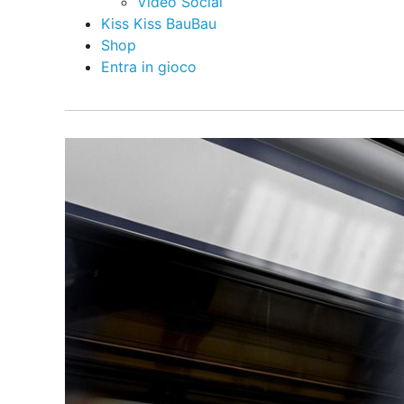
Video Social
Kiss Kiss BauBau
Shop
Entra in gioco