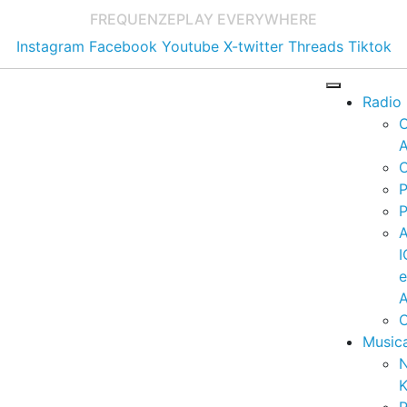
FREQUENZE
PLAY EVERYWHERE
Instagram
Facebook
Youtube
X-twitter
Threads
Tiktok
Radio
A
C
P
P
I
A
C
Music
K