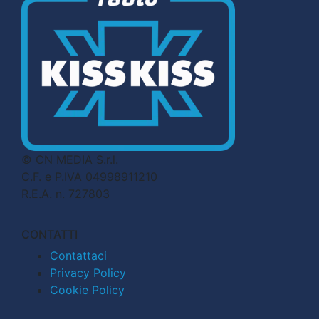
© CN MEDIA S.r.l.
C.F. e P.IVA 04998911210
R.E.A. n. 727803
CONTATTI
Contattaci
Privacy Policy
Cookie Policy