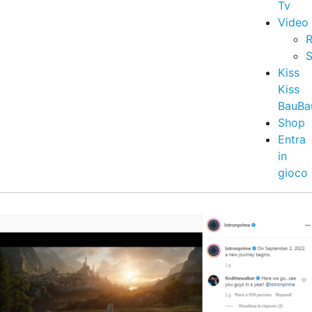
Tv
Video
R
S
Kiss
Kiss
BauBa
Shop
Entra
in
gioco