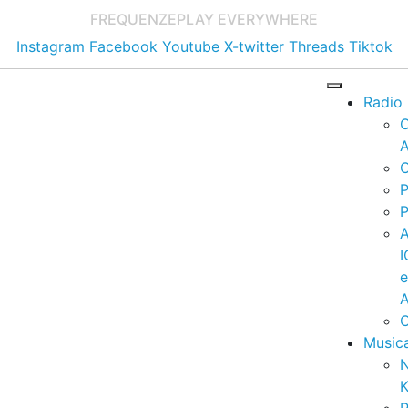
FREQUENZE
PLAY EVERYWHERE
Instagram
Facebook
Youtube
X-twitter
Threads
Tiktok
Radio
A
C
P
P
I
A
C
Music
K