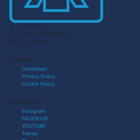
© CN MEDIA S.r.l.
C.F. e P.IVA 04998911210
R.E.A. n. 727803
CONTATTI
Contattaci
Privacy Policy
Cookie Policy
SEGUICI SU
Instagram
FACEBOOK
YOUTUBE
Twitter