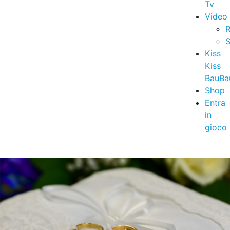
Tv
Video
R
S
Kiss
Kiss
BauBa
Shop
Entra
in
gioco