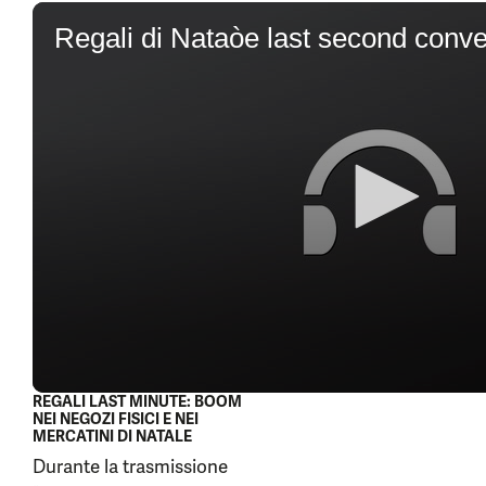
0
seconds
of
5
minutes,
32
seconds
REGALI LAST MINUTE: BOOM
NEI NEGOZI FISICI E NEI
MERCATINI DI NATALE
Durante la trasmissione