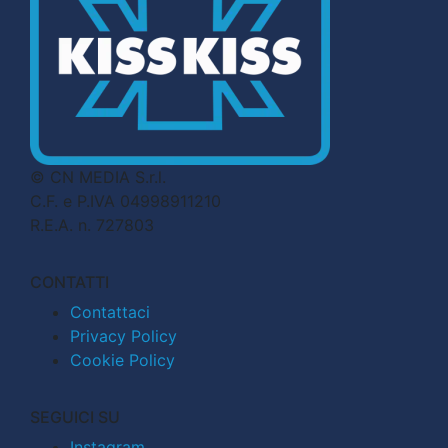
© CN MEDIA S.r.l.
C.F. e P.IVA 04998911210
R.E.A. n. 727803
CONTATTI
Contattaci
Privacy Policy
Cookie Policy
SEGUICI SU
Instagram