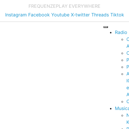
FREQUENZE
PLAY EVERYWHERE
Instagram
Facebook
Youtube
X-twitter
Threads
Tiktok
Radio
A
C
P
P
I
A
C
Music
K